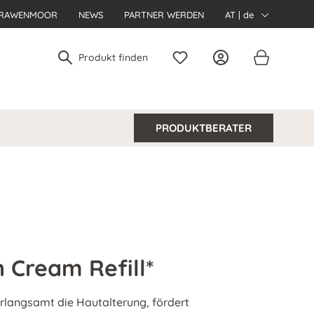
RAWENMOOR
NEWS
PARTNER WERDEN
AT | de
PRODUKTBERATER
 Cream Refill*
erlangsamt die Hautalterung, fördert