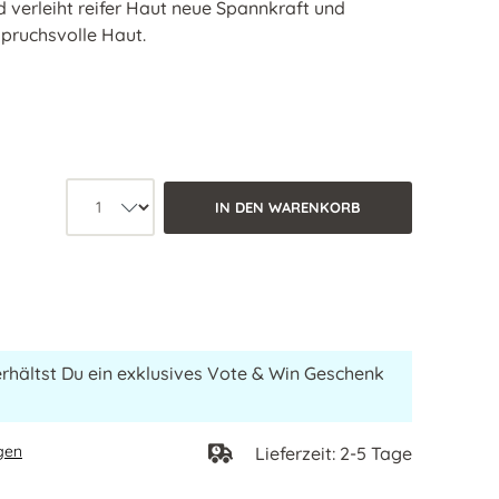
verleiht reifer Haut neue Spannkraft und
spruchsvolle Haut.
Produkt Anzahl: Wähle die gewüns
IN DEN WARENKORB
erhältst Du ein exklusives Vote & Win Geschenk
gen
Lieferzeit: 2-5 Tage