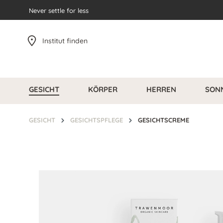
pringen
Never settle for less
Zur Hauptnavigation springen
Institut finden
GESICHT
KÖRPER
HERREN
SON
GESICHT
GESICHTSPFLEGE
GESICHTSCREME
Bildergalerie überspringen