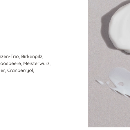
en-Trio, Birkenpilz,
Moosbeere, Meisterwurz,
er, Cranberryöl,