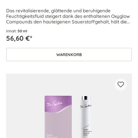
Das revitalisierende, glättende und beruhigende
Feuchtigkeitsfluid steigert dank des enthaltenen Oxyglow
Compounds den hauteigenen Sauerstoffgehalt, hält die
Zellverbindungen der Haut durch die Erhöhung der
Inhalt:
50 ml
Mikrozirkulation aufrecht und verbessert so die
56,60 €*
Hautelastizität.
WARENKORB