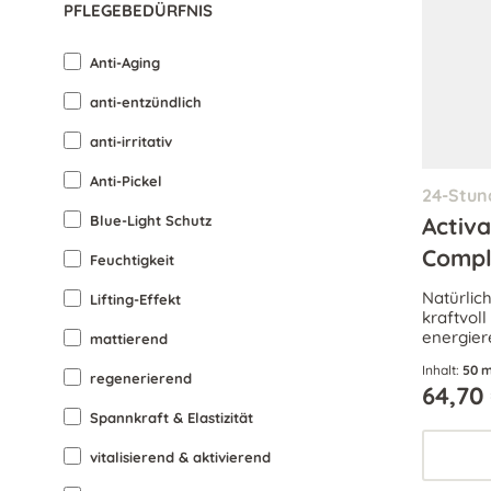
PFLEGEBEDÜRFNIS
Anti-Aging
anti-entzündlich
anti-irritativ
Anti-Pickel
24-Stun
Blue-Light Schutz
Activa
Compl
Feuchtigkeit
Natürlic
Lifting-Effekt
kraftvoll
energier
mattierend
Falten ei
Inhalt:
50 m
nachhalt
regenerierend
64,70
Spannkraft & Elastizität
vitalisierend & aktivierend