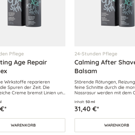
den Pflege
24-Stunden Pflege
ting Age Repair
Calming After Shav
ex
Balsam
he Wirkstoffe reparieren
Störende Rötungen, Reizun
 die Spuren der Zeit. Die
feine Schnitte durch die mo
eiche Creme bremst Linien und
Nassrasur werden mit dem 
nfach aus – für einen
After Shave Balsam auf natü
l
Inhalt:
50 ml
igen Anti-Aging-Effekt.
Weise gelindert und beruhigt
 €*
31,40 €*
WARENKORB
WARENKORB