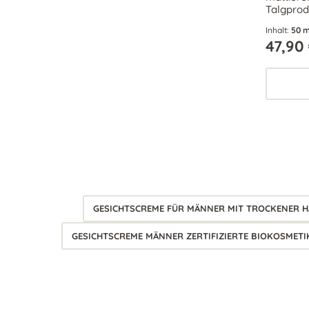
Talgprod
Hautglan
Inhalt:
50 m
Gleichge
47,90 
GESICHTSCREME FÜR MÄNNER MIT TROCKENER H
GESICHTSCREME MÄNNER ZERTIFIZIERTE BIOKOSMETI