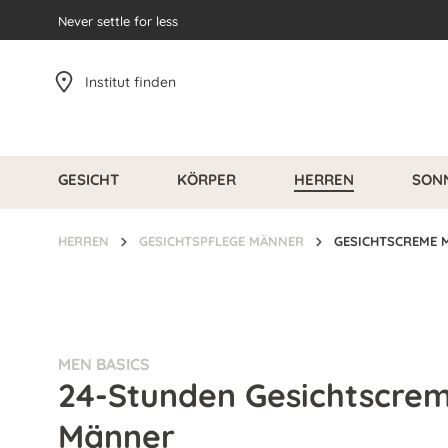
pringen
Never settle for less
Zur Hauptnavigation springen
Institut finden
GESICHT
KÖRPER
HERREN
SON
HERREN
GESICHTSPFLEGE MÄNNER
GESICHTSCREME 
MEN BASICS
24-Stunden Gesichtscrem
Männer