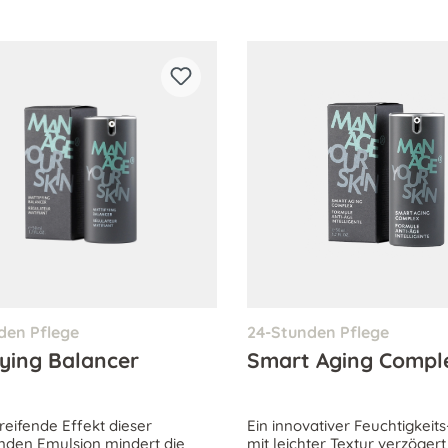
den Pflege
24-Stunden Pflege
fying Balancer
Smart Aging Compl
reifende Effekt dieser
Ein innovativer Feuchtigkei
nden Emulsion mindert die
mit leichter Textur verzögert