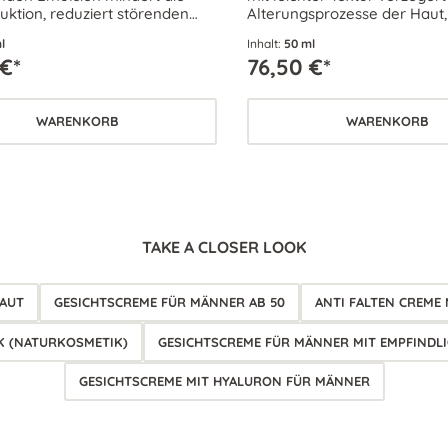
uktion, reduziert störenden
Alterungsprozesse der Haut,
z und stellt das biologische
Falten und schirmt negative
l
Inhalt:
50 ml
wicht der Haut wieder her.
Umwelteinflüsse effektiv ab.
€*
76,50 €*
WARENKORB
WARENKORB
TAKE A CLOSER LOOK
AUT
GESICHTSCREME FÜR MÄNNER AB 50
ANTI FALTEN CREME
K (NATURKOSMETIK)
GESICHTSCREME FÜR MÄNNER MIT EMPFINDL
GESICHTSCREME MIT HYALURON FÜR MÄNNER