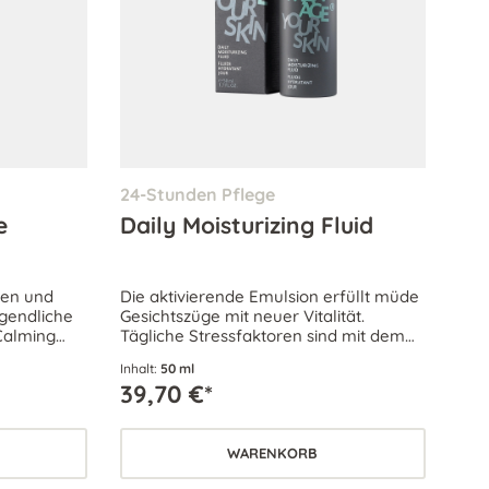
24-Stunden Pflege
e
Daily Moisturizing Fluid
gen und
Die aktivierende Emulsion erfüllt müde
rgendliche
Gesichtszüge mit neuer Vitalität.
Calming
Tägliche Stressfaktoren sind mit dem
rliche
leichten Fluid schnell vergessen und die
Inhalt:
50 ml
.
Haut wird mit Feuchtigkeit versorgt.
39,70 €*
WARENKORB