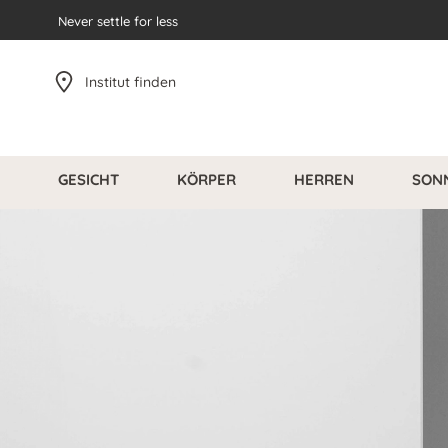
pringen
Never settle for less
Zur Hauptnavigation springen
Institut finden
GESICHT
KÖRPER
HERREN
SON