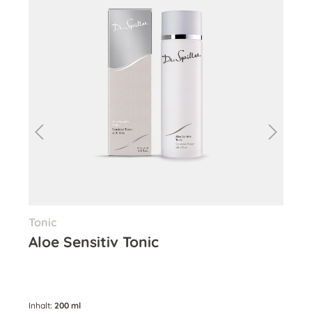
Tonic
Aug
Aloe Sensitiv Tonic
Au
Inhalt:
200 ml
Inha