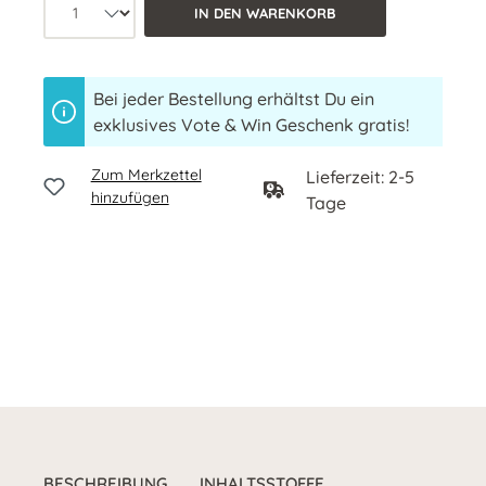
Produkt Anzahl: Wähle die gewünschte 
IN DEN WARENKORB
Bei jeder Bestellung erhältst Du ein
exklusives Vote & Win Geschenk gratis!
Zum Merkzettel
Lieferzeit: 2-5
hinzufügen
Tage
BESCHREIBUNG
INHALTSSTOFFE