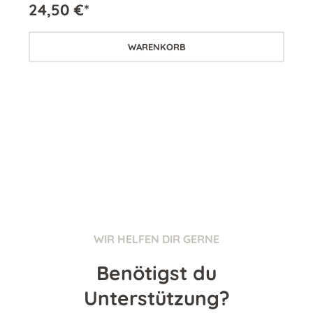
24,50 €*
25
WARENKORB
WIR HELFEN DIR GERNE
Benötigst du
Unterstützung?