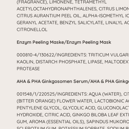
(FRAGRANCE), LIMONENE, TETRAMETHYL
ACETYLOCTAHYDRONAPHTHALENES, CITRUS LIMON 
CITRUS AURANTIUM PEEL OIL, ALPHA-ISOMETHYL I
GERANYL ACETATE, BENZYL SALICYLATE, LINALYL AC
CITRONELLOL
Enzym Peeling Maske/Enzym Peeling Mask
000810-4/130622/INGREDIENTS: TRITICUM VULGAR
KAOLIN, DISTARCH PHOSPHATE, LIPASE, MALTODEXTR
PROTEASE
AHA & PHA Ginkgosomen Serum/AHA & PHA Gink
001548/1/220525/INGREDIENTS: AQUA (WATER), 
(BITTER ORANGE) FLOWER WATER, LACTOBIONIC ACI
PENTYLENE GLYCOL, GLYCOLIC ACID, GLUCONOLACT
HYDROXIDE, CITRIC ACID, GINKGO BILOBA LEAF EX
GUM, AROMA (ESSENTIAL OILS), SAPINDUS MUKORO
SCLEROTIUM GUM, POTASSIUM SORBATE, SODIUM B