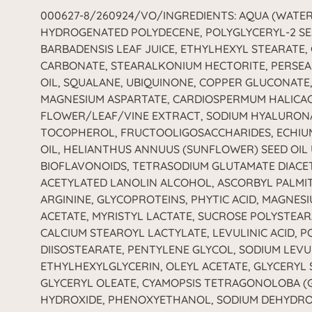
000627-8/260924/VO/INGREDIENTS: AQUA (WATER
HYDROGENATED POLYDECENE, POLYGLYCERYL-2 SE
BARBADENSIS LEAF JUICE, ETHYLHEXYL STEARATE, 
CARBONATE, STEARALKONIUM HECTORITE, PERSEA
OIL, SQUALANE, UBIQUINONE, COPPER GLUCONATE
MAGNESIUM ASPARTATE, CARDIOSPERMUM HALICA
FLOWER/LEAF/VINE EXTRACT, SODIUM HYALURON
TOCOPHEROL, FRUCTOOLIGOSACCHARIDES, ECHIU
OIL, HELIANTHUS ANNUUS (SUNFLOWER) SEED OIL
BIOFLAVONOIDS, TETRASODIUM GLUTAMATE DIACETA
ACETYLATED LANOLIN ALCOHOL, ASCORBYL PALMI
ARGININE, GLYCOPROTEINS, PHYTIC ACID, MAGNESI
ACETATE, MYRISTYL LACTATE, SUCROSE POLYSTEA
CALCIUM STEAROYL LACTYLATE, LEVULINIC ACID, P
DIISOSTEARATE, PENTYLENE GLYCOL, SODIUM LEVU
ETHYLHEXYLGLYCERIN, OLEYL ACETATE, GLYCERYL S
GLYCERYL OLEATE, CYAMOPSIS TETRAGONOLOBA (
HYDROXIDE, PHENOXYETHANOL, SODIUM DEHYDRO