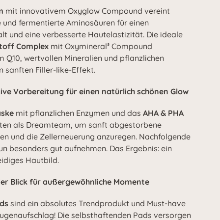
m
mit innovativem Oxyglow Compound vereint
e und fermentierte Aminosäuren für einen
t und eine verbesserte Hautelastizität. Die ideale
toff Complex
mit Oxymineral³ Compound
Q10, wertvollen Mineralien und pflanzlichen
 sanften Filler-like-Effekt.
ive Vorbereitung für einen natürlich schönen Glow
aske
mit pflanzlichen Enzymen und das
AHA & PHA
ten als Dreamteam, um sanft abgestorbene
en und die Zellerneuerung anzuregen. Nachfolgende
un besonders gut aufnehmen. Das Ergebnis: ein
diges Hautbild.
der Blick für außergewöhnliche Momente
ads
sind ein absolutes Trendprodukt und Must-have
Augenaufschlag! Die selbsthaftenden Pads versorgen