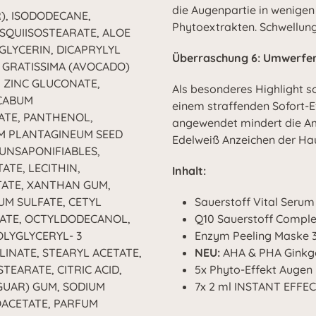
die Augenpartie in wenige
), ISODODECANE,
Phytoextrakten. Schwellun
SQUIISOSTEARATE, ALOE
GLYCERIN, DICAPRYLYL
Überraschung 6: Umwerfend
 GRATISSIMA (AVOCADO)
, ZINC GLUCONATE,
Als besonderes Highlight s
CABUM
einem straffenden Sofort-Ef
ATE, PANTHENOL,
angewendet mindert die Am
M PLANTAGINEUM SEED
Edelweiß Anzeichen der Hau
 UNSAPONIFIABLES,
TE, LECITHIN,
Inhalt:
TATE, XANTHAN GUM,
UM SULFATE, CETYL
Sauerstoff Vital Serum
RATE, OCTYLDODECANOL,
Q10 Sauerstoff Comple
OLYGLYCERYL- 3
Enzym Peeling Maske 3
LINATE, STEARYL ACETATE,
NEU:
AHA & PHA Ginkg
TEARATE, CITRIC ACID,
5x Phyto-Effekt Augen
GUAR) GUM, SODIUM
7x 2 ml INSTANT EFFEC
ACETATE, PARFUM