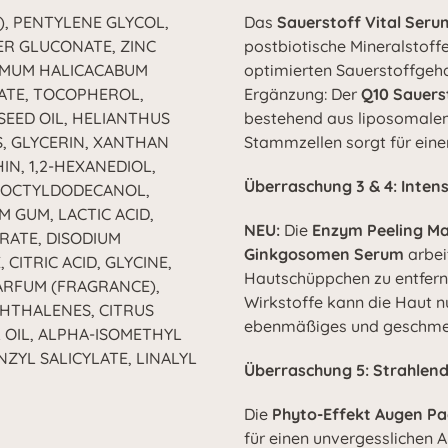
), PENTYLENE GLYCOL,
Das
Sauerstoff Vital Seru
PER GLUCONATE, ZINC
postbiotische Mineralstoff
RMUM HALICACABUM
optimierten Sauerstoffgehal
ATE, TOCOPHEROL,
Ergänzung: Der
Q10 Sauers
EED OIL, HELIANTHUS
bestehend aus liposomalem 
, GLYCERIN, XANTHAN
Stammzellen sorgt für einen
N, 1,2-HEXANEDIOL,
Überraschung 3 & 4: Intens
, OCTYLDODECANOL,
 GUM, LACTIC ACID,
NEU:
Die
Enzym Peeling M
RATE, DISODIUM
Ginkgosomen Serum
arbei
CITRIC ACID, GLYCINE,
Hautschüppchen zu entfern
ARFUM (FRAGRANCE),
Wirkstoffe kann die Haut n
HTHALENES, CITRUS
ebenmäßiges und geschmei
 OIL, ALPHA-ISOMETHYL
NZYL SALICYLATE, LINALYL
Überraschung 5: Strahlen
Die
Phyto-Effekt Augen P
für einen unvergesslichen 