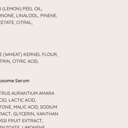
(LEMON) PEEL OIL,
ONONE, LINALOOL, PINENE,
ETATE, CITRAL,
E (WHEAT) KERNEL FLOUR,
IN, CITRIC ACID,
gosome Serum
CITRUS AURANTIUM AMARA
D, LACTIC ACID,
ONE, MALIC ACID, SODIUM
TRACT, GLYCERIN, XANTHAN
SSI FRUIT EXTRACT,
ENZOATE, LIMONENE,