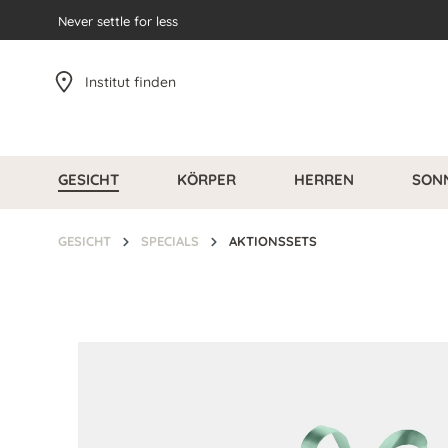
pringen
Never settle for less
Zur Hauptnavigation springen
Institut finden
GESICHT
KÖRPER
HERREN
SON
GESICHT
SPECIALS
AKTIONSSETS
Bildergalerie überspringen