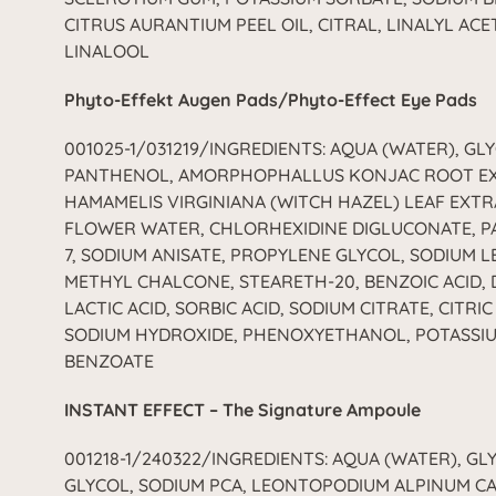
CITRUS AURANTIUM PEEL OIL, CITRAL, LINALYL ACE
LINALOOL
Phyto-Effekt Augen Pads/Phyto-Effect Eye Pads
001025-1/031219/INGREDIENTS: AQUA (WATER), GL
PANTHENOL, AMORPHOPHALLUS KONJAC ROOT EX
HAMAMELIS VIRGINIANA (WITCH HAZEL) LEAF EXT
FLOWER WATER, CHLORHEXIDINE DIGLUCONATE, P
7, SODIUM ANISATE, PROPYLENE GLYCOL, SODIUM L
METHYL CHALCONE, STEARETH-20, BENZOIC ACID, 
LACTIC ACID, SORBIC ACID, SODIUM CITRATE, CITRIC 
SODIUM HYDROXIDE, PHENOXYETHANOL, POTASSIU
BENZOATE
INSTANT EFFECT – The Signature Ampoule
001218-1/240322/INGREDIENTS: AQUA (WATER), GL
GLYCOL, SODIUM PCA, LEONTOPODIUM ALPINUM C