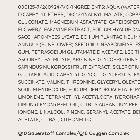
000125-7/260924/VO/INGREDIENTS: AQUA (WATER
DICAPRYLYL ETHER, DI-C12-13 ALKYL MALATE, COP
GLUCONATE, MAGNESIUM ASPARTATE, CARDIOSPE
FLOWER/LEAF/VINE EXTRACT, SODIUM HYALURON
SACCHAROMYCES LYSATE, ECHIUM PLANTAGINEUM S
ANNUUS (SUNFLOWER) SEED OIL UNSAPONIFIABLES
GUM, TETRASODIUM GLUTAMATE DIACETATE, LECITHI
ASCORBYL PALMITATE, ARGININE, GLYCOPROTEINS
SAPINDUS MUKOROSSI FRUIT EXTRACT, SCLEROTIUM
GLUTAMIC ACID, CAPRYLYL GLYCOL, GLYCERYL STEA
SUCCINATE, VALINE, THREONINE, GLYCERYL OLEATE, 
SODIUM HYDROXIDE, SODIUM DEHYDROACETATE, P
LIMONENE, TETRAMETHYL ACETYLOCTAHYDRONAP
LIMON (LEMON) PEEL OIL, CITRUS AURANTIUM PEEL
IONONE, LINALOOL, PINENE, GERANYL ACETATE, BE
ACETATE, CITRAL, CITRONELLOL
Q10 Sauerstoff Complex/Q10 Oxygen Complex