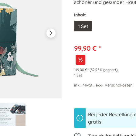
schöner und gesunder Haut
Inhalt
1 Set
99,90 € *
%
149,00 €*
(32.95% gespart)
1 Set
inkl. MwSt., exkl. Versandkosten
Bei jeder Bestellung 
gratis!
Zum Merkzettel hinzufü