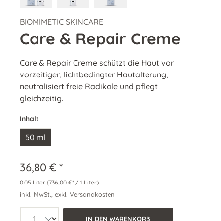
BIOMIMETIC SKINCARE
Care & Repair Creme
Care & Repair Creme schützt die Haut vor
vorzeitiger, lichtbedingter Hautalterung,
neutralisiert freie Radikale und pflegt
gleichzeitig.
Inhalt
50 ml
36,80 € *
0.05 Liter
(736,00 €* / 1 Liter)
inkl. MwSt., exkl. Versandkosten
Produkt Anzahl: Wähle die gewünschte 
IN DEN WARENKORB