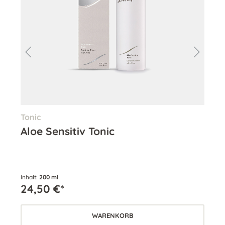
Tonic
Aug
Aloe Sensitiv Tonic
Au
Inhalt:
200 ml
Inha
24,50 €*
28
WARENKORB