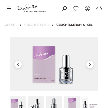
alt springen
GESICHT
GESICHTSPFLEGE
GESICHTSSERUM & -GEL
Bildergalerie überspringen