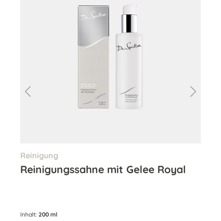
Reinigung
Ton
ask
Reinigungssahne mit Gelee Royal
Al
Inhalt:
200 ml
Inha