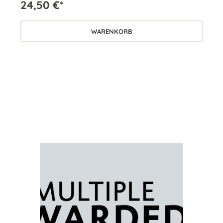
24,50 €*
24
WARENKORB