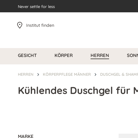
pringen
Never settle for less
Zur Hauptnavigation springen
Institut finden
GESICHT
KÖRPER
HERREN
SON
HERREN
KÖRPERPFLEGE MÄNNER
DUSCHGEL & SHA
Kühlendes Duschgel für 
MARKE