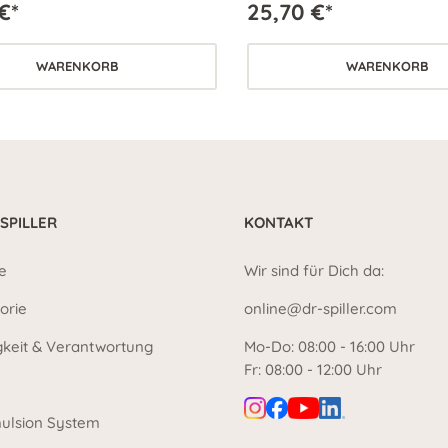
€*
25,70 €*
rt. Für jede Haut geeignet.
vitale Frische sorgen.
WARENKORB
WARENKORB
 SPILLER
KONTAKT
e
Wir sind für Dich da:
orie
online@dr-spiller.com
gkeit & Verantwortung
Mo-Do: 08:00 - 16:00 Uhr
Fr: 08:00 - 12:00 Uhr
ulsion System