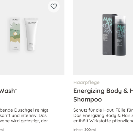
n
Haarpflege
Wash*
Energizing Body & H
Shampoo
bende Duschgel reinigt
Schutz für die Haut, Fülle fü
sanft und intensiv. Das
Das Energizing Body & Hai
ebe wird gefestigt, der
enthält Wirkstoffe pflanzlic
fwechsel aktiviert und das
Ursprungs, die Haut und Haa
ml
Inhalt:
200 ml
keitsniveau der Haut
den Stoffwechsel aktivieren