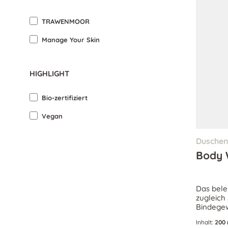
TRAWENMOOR
Manage Your Skin
HIGHLIGHT
Bio-zertifiziert
Vegan
Dusche
Body 
Das bele
zugleich 
Bindegew
Hautstof
Inhalt:
200 
Feuchtig