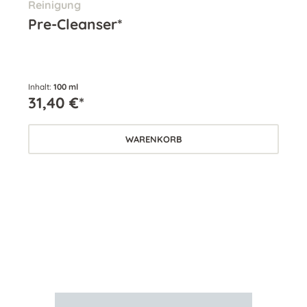
Reinigung
Re
Pre-Cleanser*
Cl
Inhalt:
100 ml
Inha
31,40 €*
31
WARENKORB