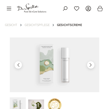
alt springen
GESICHT
GESICHTSPFLEGE
GESICHTSCREME
Bildergalerie überspringen