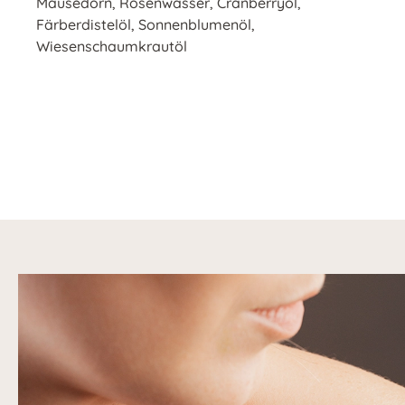
Mäusedorn, Rosenwasser, Cranberryöl,
Färberdistelöl, Sonnenblumenöl,
Wiesenschaumkrautöl