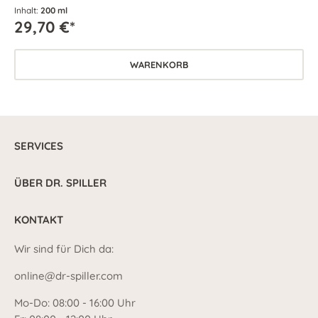
beruhigter und entspannter. Die Textur zieht rasch ein und
Inhalt:
200 ml
hinterlässt ein seidig-zartes Hautgefühl.
29,70 €*
WARENKORB
SERVICES
ÜBER DR. SPILLER
KONTAKT
Wir sind für Dich da:
online@dr-spiller.com
Mo-Do: 08:00 - 16:00 Uhr