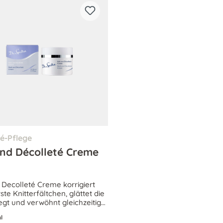
té-Pflege
und Décolleté Creme
 Decolleté Creme korrigiert
rste Knitterfältchen, glättet die
egt und verwöhnt gleichzeitig
 floralen, stimulierenden Duft.
l