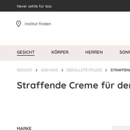
pringen
Never settle for less
Zur Hauptnavigation springen
Institut finden
GESICHT
KÖRPER
HERREN
SON
GESICHT
ADD-ONS
DEKOLLETÉ-PFLEGE
STRAFFEN
Straffende Creme für de
MARKE