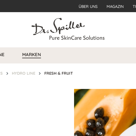
ÜBER UNS
MAGAZIN
T
NE
MARKEN
NS
HYDRO LINE
FRESH & FRUIT