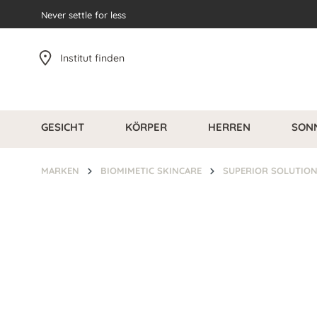
pringen
Never settle for less
Zur Hauptnavigation springen
Institut finden
GESICHT
KÖRPER
HERREN
SON
MARKEN
BIOMIMETIC SKINCARE
SUPERIOR SOLUTIO