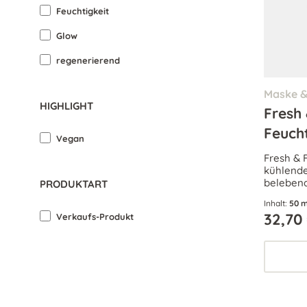
Feuchtigkeit
Glow
regenerierend
Maske 
HIGHLIGHT
Fresh 
Feuch
Vegan
Fresh & 
kühlende
belebend
PRODUKTART
Feuchtig
Inhalt:
50 m
jugendli
32,70
Verkaufs-Produkt