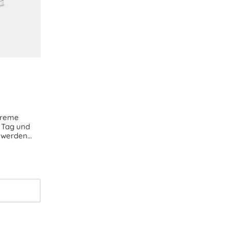
screme
i Tag und
n werden
en Teint.