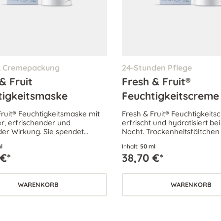
& Cremepackung
24-Stunden Pflege
& Fruit
Fresh & Fruit®
tigkeitsmaske
Feuchtigkeitscreme
Fruit® Feuchtigkeitsmaske mit
Fresh & Fruit® Feuchtigkeit
r, erfrischender und
erfrischt und hydratisiert be
er Wirkung. Sie spendet
Nacht. Trockenheitsfältche
keit und bewahrt ein
geglättet für einen strahlend
l
Inhalt:
50 ml
ches Hautbild.
 €*
38,70 €*
WARENKORB
WARENKORB