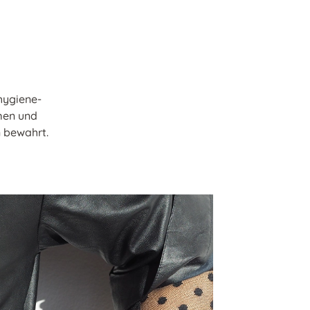
hygiene-
men und
 bewahrt.