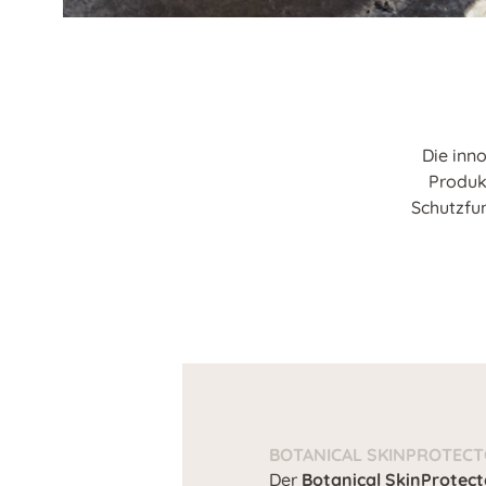
Die inn
Produk
Schutzfu
BOTANICAL SKINPROTEC
Der
Botanical SkinProtect