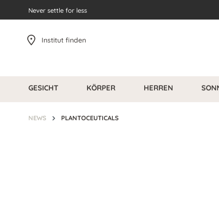
pringen
Never settle for less
Zur Hauptnavigation springen
Institut finden
GESICHT
KÖRPER
HERREN
SON
NEWS
PLANTOCEUTICALS