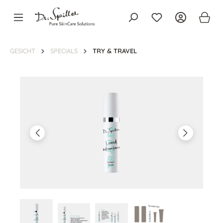
alt springen
GESICHT
SPECIALS
TRY & TRAVEL
Bildergalerie überspringen