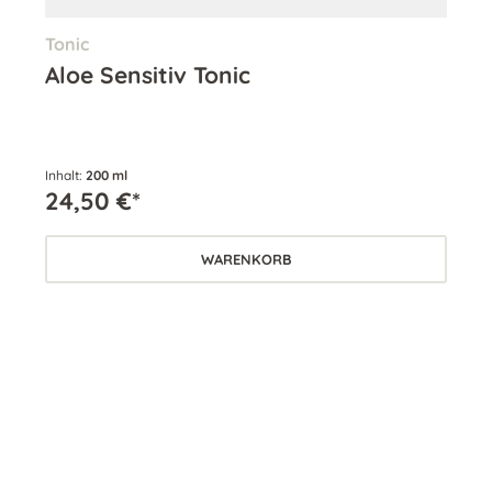
Tonic
Re
Aloe Sensitiv Tonic
Al
Inhalt:
200 ml
Inha
24,50 €*
24
WARENKORB