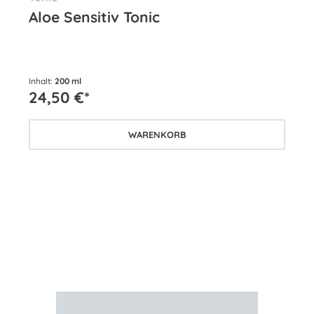
Aloe Sensitiv Tonic
Al
Inhalt:
200 ml
Inha
24,50 €*
24
WARENKORB