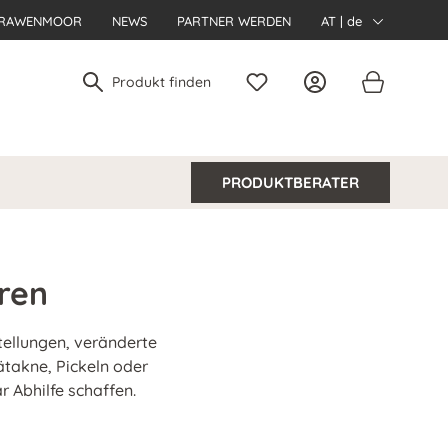
RAWENMOOR
NEWS
PARTNER WERDEN
AT | de
PRODUKTBERATER
ren
ellungen, veränderte
ätakne, Pickeln oder
r Abhilfe schaffen.