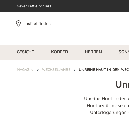
pringen
Never settle for less
Zur Hauptnavigation springen
Institut finden
GESICHT
KÖRPER
HERREN
SON
MAGAZIN
WECHSELJAHRE
UNREINE HAUT IN DEN WE
Un
Unreine Haut in den
Hautbedürfnisse und
Unterlagerungen – 