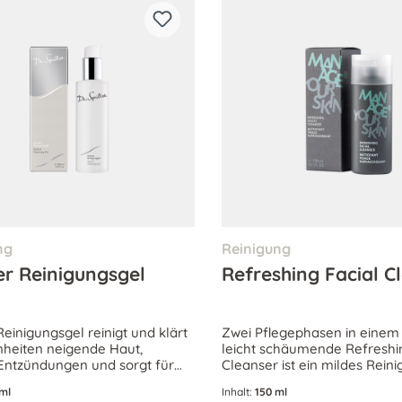
ng
Reinigung
er Reinigungsgel
Refreshing Facial C
einigungsgel reinigt und klärt
Zwei Pflegephasen in einem 
nheiten neigende Haut,
leicht schäumende Refreshin
Entzündungen und sorgt für
Cleanser ist ein mildes Rein
ewogenes Hautbild.
und gibt der Haut einen be
ml
Inhalt:
150 ml
Frischekick.