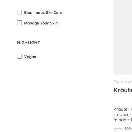
Biomimetic SkinCare
Manage Your Skin
HIGHLIGHT
Vegan
Reinigu
Kräut
Kräuter R
zu Unrei
mindert 
ein ausg
Inhalt:
200 