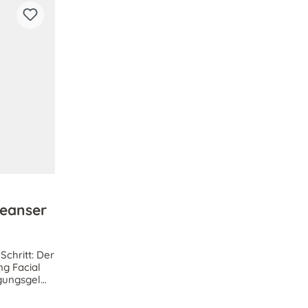
leanser
Schritt: Der
g Facial
igungsgel
lebenden