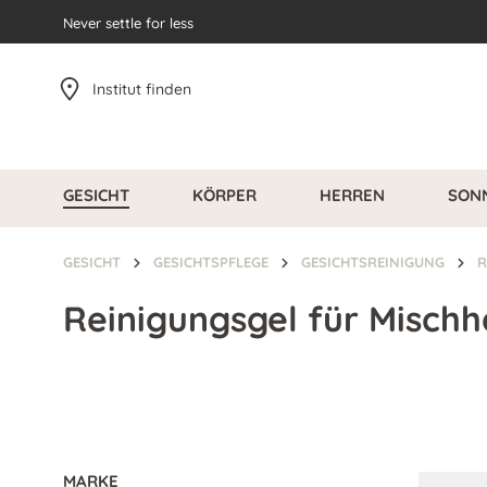
pringen
Never settle for less
Zur Hauptnavigation springen
Institut finden
GESICHT
KÖRPER
HERREN
SON
GESICHT
GESICHTSPFLEGE
GESICHTSREINIGUNG
R
Reinigungsgel für Mischh
MARKE