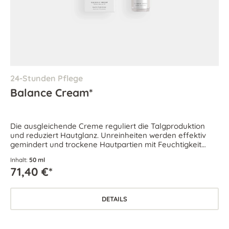
24-Stunden Pflege
Balance Cream*
Die ausgleichende Creme reguliert die Talgproduktion
und reduziert Hautglanz. Unreinheiten werden effektiv
gemindert und trockene Hautpartien mit Feuchtigkeit
versorgt. Geeignet für Mischhaut sowie für ölige und
Inhalt:
50 ml
unreine Haut.
71,40 €*
DETAILS