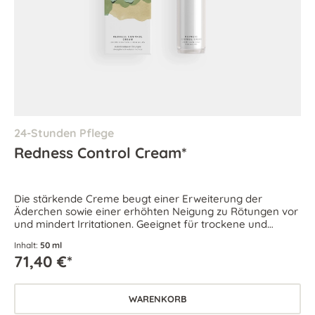
24-Stunden Pflege
Redness Control Cream*
Die stärkende Creme beugt einer Erweiterung der
Äderchen sowie einer erhöhten Neigung zu Rötungen vor
und mindert Irritationen. Geeignet für trockene und
empfindliche Haut sowie bei zu Couperose und Rosacea
Inhalt:
50 ml
neigender Haut.
71,40 €*
WARENKORB