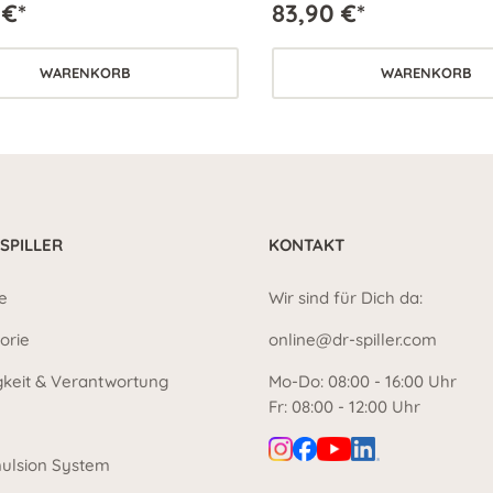
 €*
83,90 €*
nd verleiht der Haut neue
den Erholungsprozess förde
ft.
WARENKORB
WARENKORB
 SPILLER
KONTAKT
e
Wir sind für Dich da:
orie
online@dr-spiller.com
gkeit & Verantwortung
Mo-Do: 08:00 - 16:00 Uhr
Fr: 08:00 - 12:00 Uhr
ulsion System