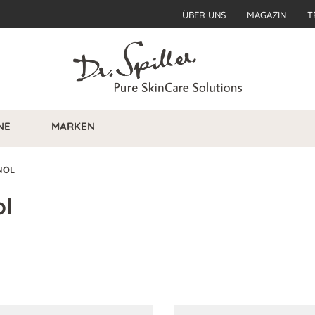
ÜBER UNS
MAGAZIN
T
NE
MARKEN
NOL
ol