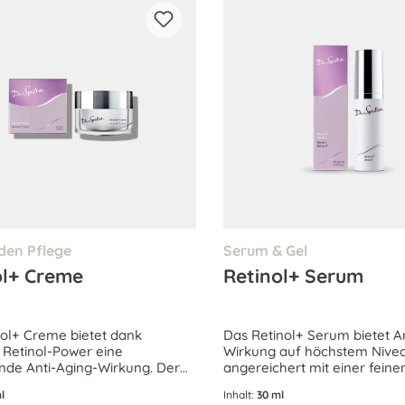
den Pflege
Serum & Gel
ol+ Creme
Retinol+ Serum
nol+ Creme bietet dank
Das Retinol+ Serum bietet A
 Retinol-Power eine
Wirkung auf höchstem Niveau
de Anti-Aging-Wirkung. Der
angereichert mit einer feine
starke Wirkstoff-Cocktail
Kombination hocheffektiver 
l
Inhalt:
30 ml
t die Hautstruktur, glättet
welche das Hautbild verfein