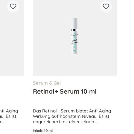
Serum & Gel
Retinol+ Serum 10 ml
nti-Aging-
Das Retinol+ Serum bietet Anti-Aging-
. Es ist
Wirkung auf höchstem Niveau. Es ist
n
angereichert mit einer feinen
Wirkstoffe,
Kombination hocheffektiver Wirkstoffe,
Inhalt:
10 ml
ern und
welche das Hautbild verfeinern und