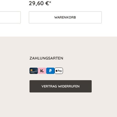
29,60 €*
rn.
den Erholungsprozess fördern.
WARENKORB
ZAHLUNGSARTEN
VERTRAG WIDERRUFEN