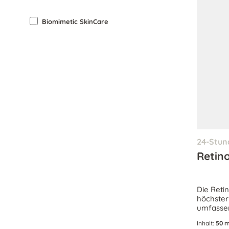
Biomimetic SkinCare
24-Stun
Retin
Die Reti
höchster
umfassen
leistungs
Inhalt:
50 m
verfeiner