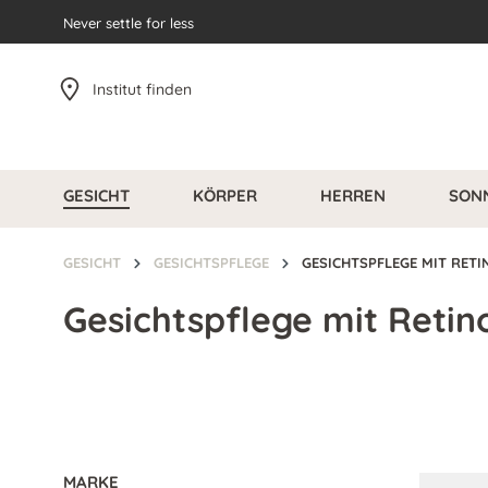
pringen
Never settle for less
Zur Hauptnavigation springen
Institut finden
GESICHT
KÖRPER
HERREN
SON
GESICHT
GESICHTSPFLEGE
GESICHTSPFLEGE MIT RETI
Gesichtspflege mit Retin
MARKE